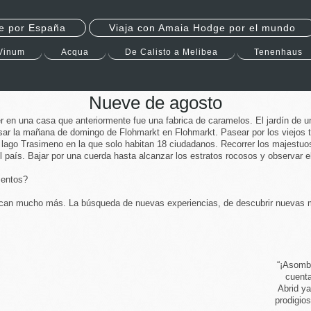
e por España
Viaja con Amaia Hodge por el mundo
Vinum
Acqua
De Calisto a Melibea
Tenenhaus
Nueve de agosto
r en una casa que anteriormente fue una fabrica de caramelos. El jardín de u
r la mañana de domingo de Flohmarkt en Flohmarkt. Pasear por los viejos tal
l lago Trasimeno en la que solo habitan 18 ciudadanos. Recorrer los majestu
 país. Bajar por una cuerda hasta alcanzar los estratos rocosos y observar e
mentos?
can mucho más. La búsqueda de nuevas experiencias, de descubrir nuevas ma
“¡Asombr
cuent
Abrid y
prodigio