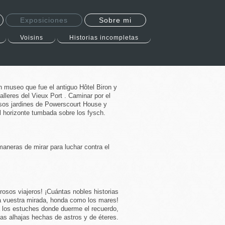
Exposiciones
Sobre mi
Voisins
Historias incompletas
n museo que fue el antiguo Hôtel Biron y
leres del Vieux Port . Caminar por el
osos jardines de Powerscourt House y
l horizonte tumbada sobre los fysch.
neras de mirar para luchar contra el
osos viajeros! ¡Cuántas nobles historias
a vuestra mirada, honda como los mares!
a los estuches donde duerme el recuerdo,
sas alhajas hechas de astros y de éteres.