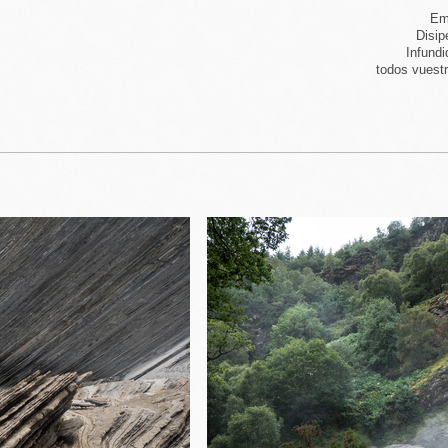
Em
Disip
Infund
todos vuestr