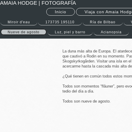
AMAIA HODGE | FOTOGRAFÍA
Inicio
Viaja con Amaia Hodg
Miroir d'eau
173735 195110
Ría de Bilbao
Nueve de agosto
Luz, piel y barro
Acianopsia
La duna más alta de Europa. El atardece
que cautivó a Rodin en su momento. Pasa
Skogskyrkogården. Visitar una isla en e
acercarme hasta la cascada más alta del
¿Qué tienen en común todos estos mo
Todos son momentos “flâuner”, pero evo
tedio del día a día.
Todos son nueve de agosto
.