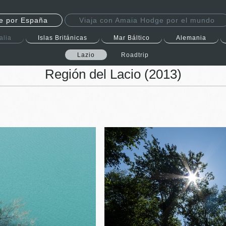
e por España
Viaja con Amaia Hodge por el mundo
talia
Islas Británicas
Mar Báltico
Alemania
Lazio
Roadtrip
Región del Lacio (2013)